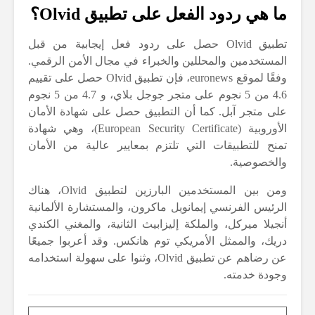
ما هي ردود الفعل على تطبيق Olvid؟
تطبيق Olvid حصل على ردود فعل إيجابية من قبل
المستخدمين والمحللين والخبراء في مجال الأمن الرقمي.
وفقًا لموقع euronews، فإن تطبيق Olvid حصل على تقييم
4.6 من 5 نجوم على متجر جوجل بلاي، و 4.7 من 5 نجوم
على متجر آبل. كما أن التطبيق حصل على شهادة الأمان
الأوروبية (European Security Certificate)، وهي شهادة
تمنح للتطبيقات التي تلتزم بمعايير عالية من الأمان
والخصوصية.
ومن بين المستخدمين البارزين لتطبيق Olvid، هناك
الرئيس الفرنسي إيمانويل ماكرون، والمستشارة الألمانية
أنجيلا ميركل، والملكة إليزابيث الثانية، والمغني الكندي
دريك، والممثل الأمريكي توم هانكس. وقد أعربوا جميعًا
عن رضاهم عن تطبيق Olvid، وثنوا على سهولة استخدامه
وجودة خدمته.