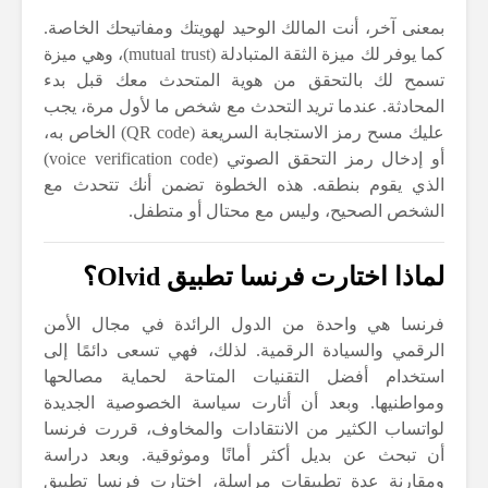
بمعنى آخر، أنت المالك الوحيد لهويتك ومفاتيحك الخاصة.
كما يوفر لك ميزة الثقة المتبادلة (mutual trust)، وهي ميزة
تسمح لك بالتحقق من هوية المتحدث معك قبل بدء
المحادثة. عندما تريد التحدث مع شخص ما لأول مرة، يجب
عليك مسح رمز الاستجابة السريعة (QR code) الخاص به،
أو إدخال رمز التحقق الصوتي (voice verification code)
الذي يقوم بنطقه. هذه الخطوة تضمن أنك تتحدث مع
الشخص الصحيح، وليس مع محتال أو متطفل.
لماذا اختارت فرنسا تطبيق Olvid؟
فرنسا هي واحدة من الدول الرائدة في مجال الأمن
الرقمي والسيادة الرقمية. لذلك، فهي تسعى دائمًا إلى
استخدام أفضل التقنيات المتاحة لحماية مصالحها
ومواطنيها. وبعد أن أثارت سياسة الخصوصية الجديدة
لواتساب الكثير من الانتقادات والمخاوف، قررت فرنسا
أن تبحث عن بديل أكثر أمانًا وموثوقية. وبعد دراسة
ومقارنة عدة تطبيقات مراسلة، اختارت فرنسا تطبيق