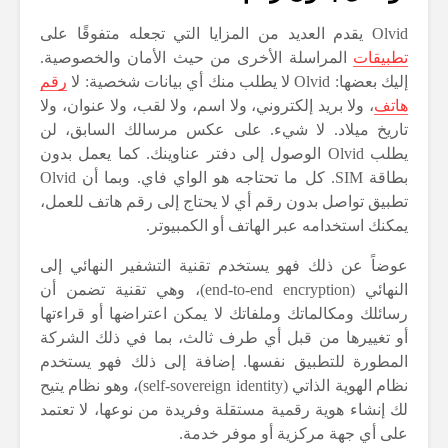
Olvid يقدم العديد من المزايا التي تجعله متفوقًا على
تطبيقات
المراسلة الأخرى من حيث الأمان والخصوصية.
إليك بعضها: Olvid لا يطلب منك أي بيانات شخصية: لا
رقم
هاتف
، ولا بريد إلكتروني، ولا اسم، ولا لقب، ولا عنوان، ولا
تاريخ ميلاد. لا شيء. على عكس مرسالك السابق، لن
يطلب Olvid الوصول إلى دفتر عناوينك. كما يعمل بدون
بطاقة SIM. كل ما تحتاجه هو الواي فاي. وبما أن Olvid
تطبيق تواصل بدون رقم أي لا يحتاج إلى رقم هاتف للعمل،
يمكنك استخدامه عبر الهاتف أو الكمبيوتر.
عوضاً عن ذلك فهو يستخدم تقنية التشفير النهائي إلى
النهائي (end-to-end encryption)، وهي تقنية تضمن أن
رسائلك ومكالماتك وملفاتك لا يمكن اعتراضها أو قراءتها
أو تغييرها من قبل أي طرف ثالث، بما في ذلك الشركة
المطورة للتطبيق نفسها. إضافة إلى ذلك فهو يستخدم
نظام الهوية الذاتي (self-sovereign identity)، وهو نظام يتيح
لك إنشاء هوية رقمية مستقلة وفريدة من نوعها، لا تعتمد
على أي جهة مركزية أو موفر خدمة.