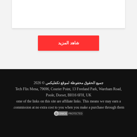
شاهد المزيد
جميع الحقوق محفوظة لموقع تكفليكس ©
2026
Tech Flix Mena, 79696, Courier Point, 13 Freeland Park, Wareham Road,
Poole, Dorset, BH16 6FH, UK
ome of the links on this site are affiliate links. This means we may earn a
commission at no extra cost to you when you make a purchase through them.