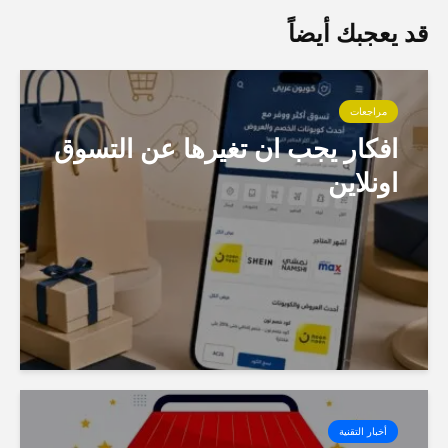
قد يعجبك أيضاً
مراجعات
افكار يجب ان تغيرها عن التسوق
اونلاين
أخبار التقنية